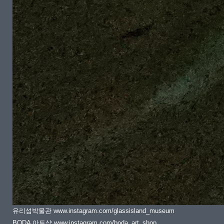
유리섬박물관 www.instagram.com/glassisland_museum
BODA 아트샵 www.instagram.com/boda_art_shop