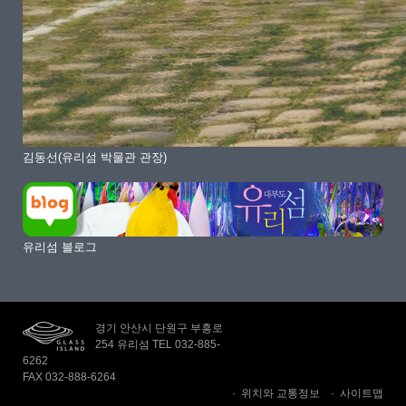
김동선(유리섬 박물관 관장)
유리섬 블로그
경기 안산시 단원구 부흥로
254 유리섬 TEL 032-885-
6262
FAX 032-888-6264
위치와 교통정보
사이트맵