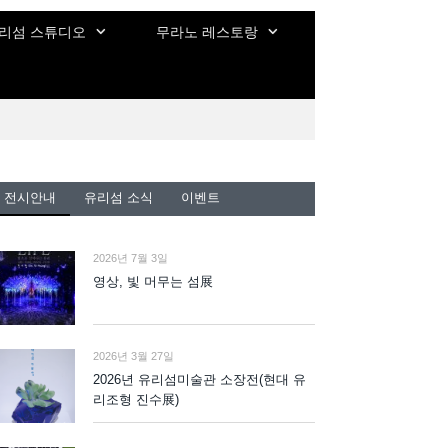
리섬 스튜디오
무라노 레스토랑
전시안내
유리섬 소식
이벤트
2026년 7월 3일
영상, 빛 머무는 섬展
2026년 3월 27일
2026년 유리섬미술관 소장전(현대 유
리조형 진수展)