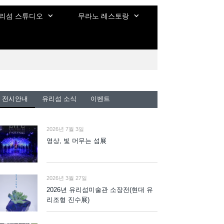
리섬 스튜디오
무라노 레스토랑
전시안내
유리섬 소식
이벤트
2026년 7월 3일
영상, 빛 머무는 섬展
2026년 3월 27일
2026년 유리섬미술관 소장전(현대 유
리조형 진수展)