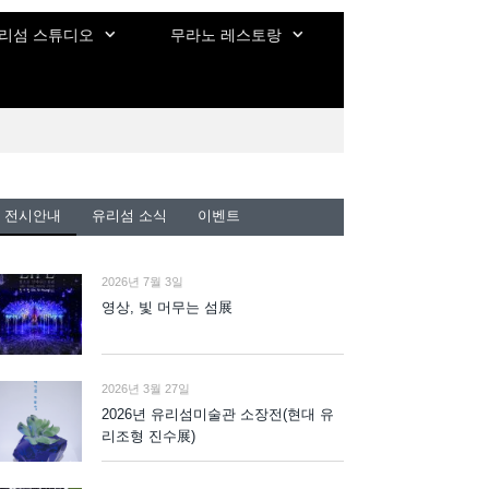
리섬 스튜디오
무라노 레스토랑
전시안내
유리섬 소식
이벤트
2026년 7월 3일
영상, 빛 머무는 섬展
2026년 3월 27일
2026년 유리섬미술관 소장전(현대 유
리조형 진수展)