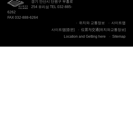
경기 안산시 단원구 부흥로
254 유리섬 TEL 032-885-
6262
FAX 032-888-6264
위치와 교통정보
사이트맵
사이트맵[중문]
位置与交通[위치와교통정보]
Location and Getting here
Sitemap