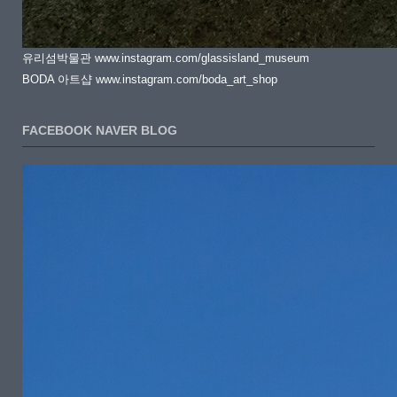
유리섬박물관 www.instagram.com/glassisland_museum
BODA 아트샵 www.instagram.com/boda_art_shop
FACEBOOK NAVER BLOG