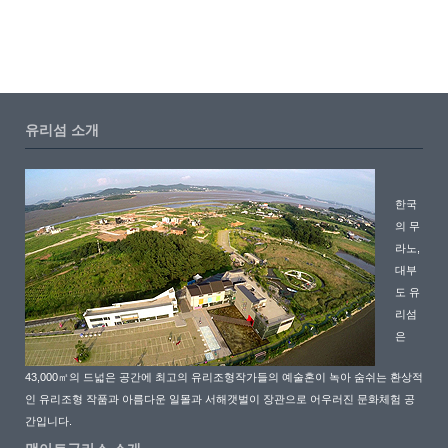
유리섬 소개
한국
의 무
라노,
대부
도 유
리섬
은
43,000㎡의 드넓은 공간에 최고의 유리조형작가들의 예술혼이 녹아 숨쉬는 환상적
인 유리조형 작품과 아름다운 일몰과 서해갯벌이 장관으로 어우러진 문화체험 공
간입니다.