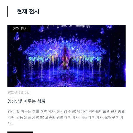
현재 전시
현재 전시
2026년 7월 3일
영상, 빛 머무는 섬展
영상, 빛 머무는 섬展 참여작가: 진시영 주관: 유리섬 맥아트미술관 전시총괄
기획: 김동선 관장 평론: 고충환 평론가 학예사: 이은기 학예사, 오현구 학예
사…