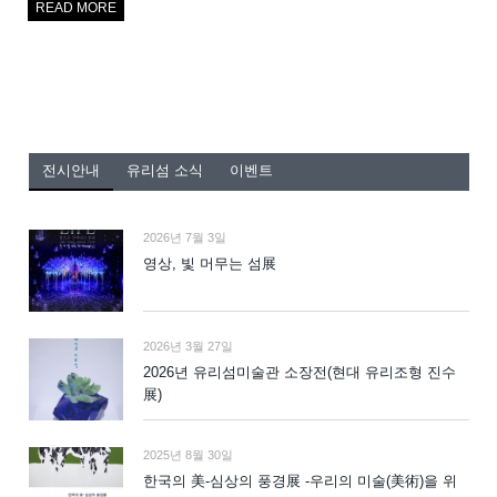
READ MORE
전시안내
유리섬 소식
이벤트
2026년 7월 3일
영상, 빛 머무는 섬展
2026년 3월 27일
2026년 유리섬미술관 소장전(현대 유리조형 진수
展)
2025년 8월 30일
한국의 美-심상의 풍경展 -우리의 미술(美術)을 위