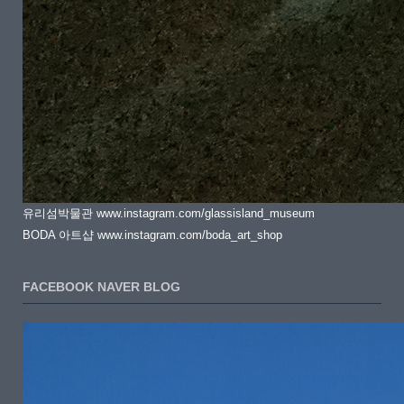
유리섬박물관 www.instagram.com/glassisland_museum
BODA 아트샵 www.instagram.com/boda_art_shop
FACEBOOK NAVER BLOG