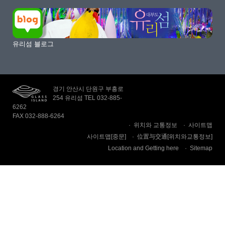
유리섬 블로그
경기 안산시 단원구 부흥로
254 유리섬 TEL 032-885-
6262
FAX 032-888-6264
위치와 교통정보
사이트맵
사이트맵[중문]
位置与交通[위치와교통정보]
Location and Getting here
Sitemap