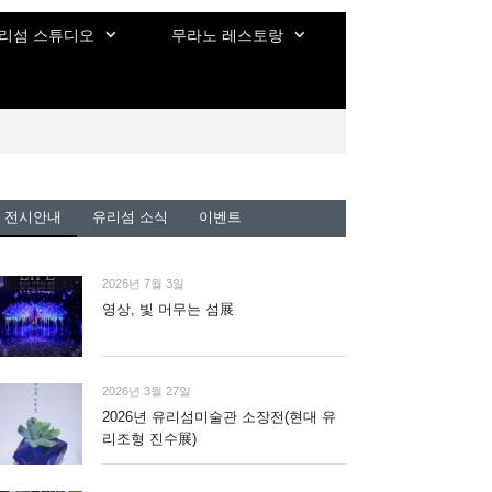
리섬 스튜디오
무라노 레스토랑
전시안내
유리섬 소식
이벤트
2026년 7월 3일
영상, 빛 머무는 섬展
2026년 3월 27일
2026년 유리섬미술관 소장전(현대 유
리조형 진수展)