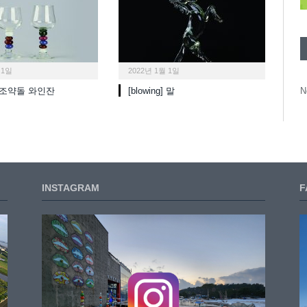
 1일
2022년 1월 1일
N
g] 조약돌 와인잔
[blowing] 말
INSTAGRAM
F