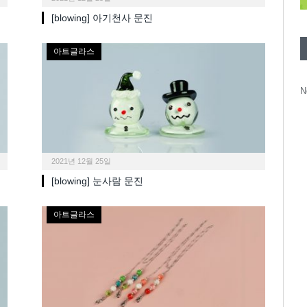
[blowing] 아기천사 문진
아트글라스
N
2021년 12월 25일
[blowing] 눈사람 문진
아트글라스