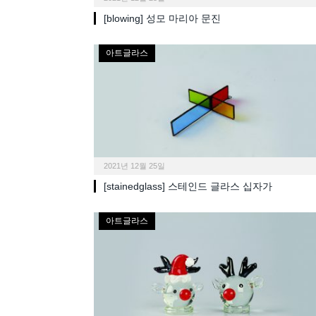
[blowing] 성모 마리아 문진
아트글라스
2021년 12월 25일
[stainedglass] 스테인드 글라스 십자가
아트글라스