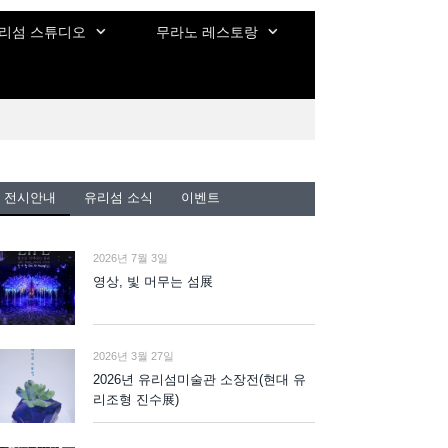
리섬 스튜디오
무라노 레스토랑
전시안내
유리섬 소식
이벤트
2026년 7월 3일
영상, 빛 머무는 섬展
2026년 3월 27일
2026년 유리섬미술관 소장전(현대 유
리조형 진수展)