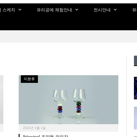
 스케치
유리공예 체험안내
전시안내
유
미분류
2022년 1월 1일
[blowing] 조약돌 와인잔