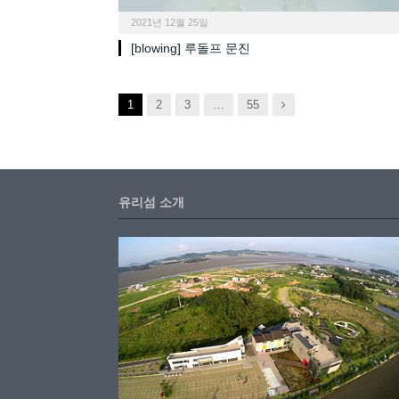
2021년 12월 25일
[blowing] 루돌프 문진
Next
1
2
3
…
55
유리섬 소개